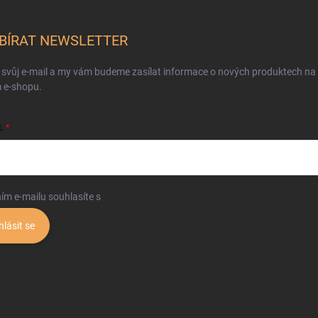
BÍRAT NEWSLETTER
 svůj e-mail a my vám budeme zasílat informace o nových produktech na
 e-shopu.
L
ím e-mailu souhlasíte s
podmínkami ochrany osobních údajů
hlásit se