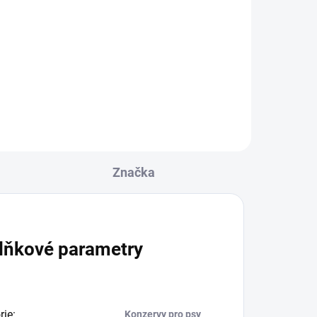
Do košíku
All Animals telecí jazýčky je
plnohodnotné vlhké krmivo pro
psy a kočky, připravené z
hovězího jazyka bez přidaných
obilovin či chemie. Přídavek oleje
z ostropestřce mariánského...
Značka
lňkové parametry
rie
:
Konzervy pro psy