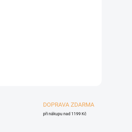
Přidat do košíku
čně vysokým obsahem unikátního kozího masa –
ZEPTAT SE
HLÍDAT
DOPRAVA ZDARMA
při nákupu nad 1199 Kč