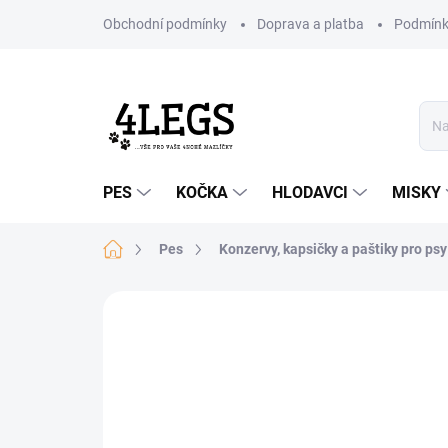
Přejít
Obchodní podmínky
Doprava a platba
Podmínk
na
obsah
PES
KOČKA
HLODAVCI
MISKY
Domů
Pes
Konzervy, kapsičky a paštiky pro psy
Neohodnoceno
Podrobnosti hodn