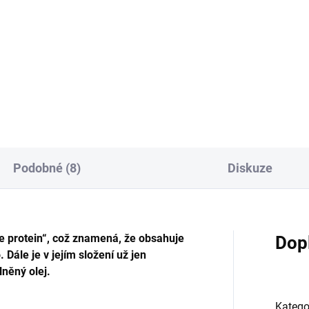
 Variety Slim and Fit -
Poctivá konzerva s výjimečně
zerva pro psy s nadváhou
vysokým obsahem bažantího
zervy Marp Variety obsahují
masa.
bílkovin ze živočišných
ojů. Obsahují pouze maso,
řnosti, vývar a minerály....
Podobné (8)
Diskuze
e protein“, což znamená, že obsahuje
Dop
Dále je v jejím složení už jen
lněný olej.
Katego