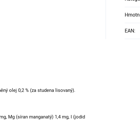
Hmotn
EAN
:
ěný olej 0,2 % (za studena lisovaný).
 mg, Mg (síran manganatý) 1,4 mg, I (jodid