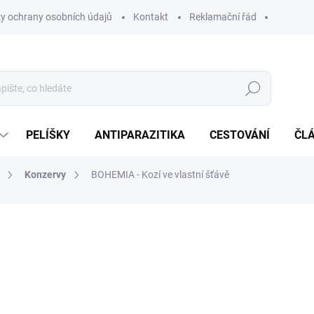
y ochrany osobních údajů
Kontakt
Reklamační řád
Hledat
PELÍŠKY
ANTIPARAZITIKA
CESTOVÁNÍ
ČL
Konzervy
BOHEMIA - Kozí ve vlastní šťávě
ocení
ZNAČKA:
BOHEMIA PET FOOD
79 Kč
Měrná
SKLADEM
(>5 KS)
cena: