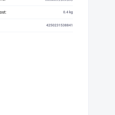
ost
:
0.4 kg
4250231538841