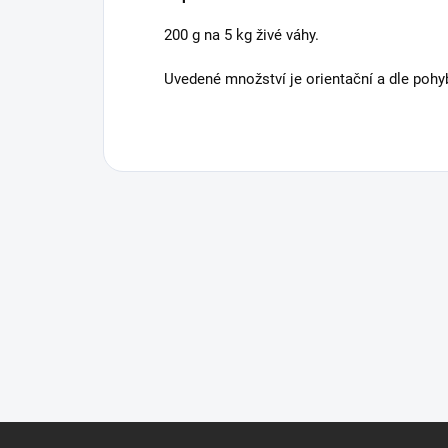
200 g na 5 kg živé váhy.
Uvedené množství je orientační a dle pohyb
Z