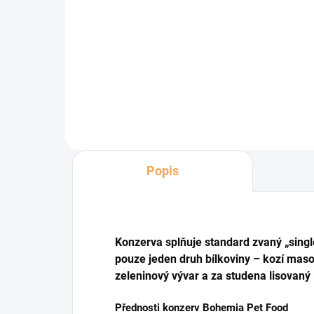
Marp
kon
Calibra Dog Life Sensitive Rabbit -
Kon
receptura konzervy s králíkem je
95% 
kompletním krmivem, které je
zdr
určené pro dospělé psy a vhodné i
vnit
pro citlivé...
Popis
Konzerva splňuje standard zvaný „singl
pouze jeden druh bílkoviny – kozí maso. 
zeleninový vývar a za studena lisovaný 
Přednosti konzerv Bohemia Pet Food