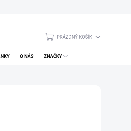
PRÁZDNÝ KOŠÍK
NÁKUPNÍ
KOŠÍK
ÁNKY
O NÁS
ZNAČKY