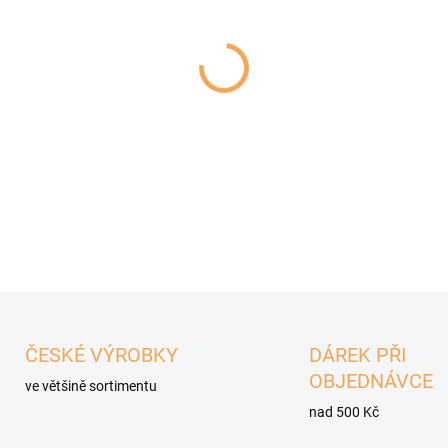
−
+
Poctivá konzerva s výjime
70%.
DETAILNÍ INFORMACE
ČESKÉ VÝROBKY
DÁREK PŘI
OBJEDNÁVCE
ve většině sortimentu
nad 500 Kč