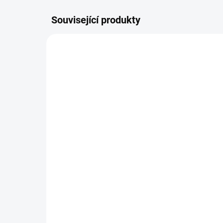
Související produkty
1981
VYPRODÁNO
Calibra Dog Life
Mar
konz.Sensitive Rabbit
ko
400g
65
60 Kč
Detail