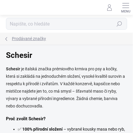
Přejít
na
obsah
Hledat
Prodávané značky
Schesir
Schesir
je italská značka prémiového krmiva pro psy a kočky,
která si zakládá na jednoduchém složení, vysoké kvalitě surovin a
respektu k přírodě i zvířatům. V každé konzervě, kapsičce nebo
mističce najdete jen to, co má smysl – šťavnaté maso či ryby,
vývary a vybrané přírodní ingredience. Žádná chemie, barviva
nebo dochucovadla.
Proč zvolit Schesir?
✅
100% přírodní složení
– vybrané kousky masa nebo ryb,