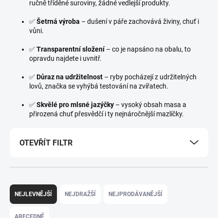
ručně tříděné suroviny, žádné vedlejší produkty.
✅
Šetrná výroba
– dušení v páře zachovává živiny, chuť i
vůni.
✅
Transparentní složení
– co je napsáno na obalu, to
opravdu najdete i uvnitř.
✅
Důraz na udržitelnost
– ryby pocházejí z udržitelných
lovů, značka se vyhýbá testování na zvířatech.
✅
Skvělé pro mlsné jazýčky
– vysoký obsah masa a
přirozená chuť přesvědčí i ty nejnáročnější mazlíčky.
OTEVŘÍT FILTR
Ř
a
NEJLEVNĚJŠÍ
NEJDRAŽŠÍ
NEJPRODÁVANĚJŠÍ
z
e
ABECEDNĚ