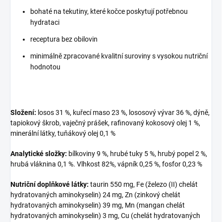
bohaté na tekutiny, které kočce poskytují potřebnou
hydrataci
receptura bez obilovin
minimálně zpracované kvalitní suroviny s vysokou nutriční
hodnotou
Složení:
losos 31 %, kuřecí maso 23 %, lososový vývar 36 %, dýně,
tapiokový škrob, vaječný prášek, rafinovaný kokosový olej 1 %,
minerální látky, tuňákový olej 0,1 %
Analytické složky:
bílkoviny 9 %, hrubé tuky 5 %, hrubý popel 2 %,
hrubá vláknina 0,1 %. Vlhkost 82%, vápník 0,25 %, fosfor 0,23 %
Nutriční doplňkové látky:
taurin 550 mg, Fe (železo (II) chelát
hydratovaných aminokyselin) 24 mg, Zn (zinkový chelát
hydratovaných aminokyselin) 39 mg, Mn (mangan chelát
hydratovaných aminokyselin) 3 mg, Cu (chelát hydratovaných