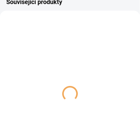
Související produkty
NOVINKA
SKLADEM
SKLADEM
(3 KS)
(1 KS)
Carnilove Cat Pouch
Churu Cat BOX Stew
Jelly Multipack 12x85g
Chic.Tuna&Chic.Salm&Ch
339 Kč
319 Kč
Do košíku
Do košíku
Praktické velké balení s
Doplňkové krmivo pro kočky, Ciao
kombinací vybraných masových
STEW Multipack obsahuje 10
kapsiček CARNILOVE. Pro kočky,
kapsiček trhaného kuřecího masa
které si rády vybírají. Vhodné jako
v lahodném krémovém vývaru v