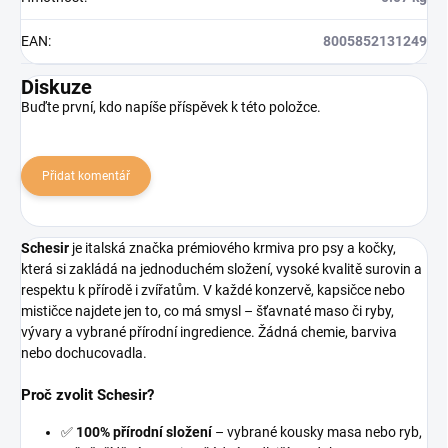
EAN
:
8005852131249
Diskuze
Buďte první, kdo napíše příspěvek k této položce.
Přidat komentář
Schesir
je italská značka prémiového krmiva pro psy a kočky,
která si zakládá na jednoduchém složení, vysoké kvalitě surovin a
respektu k přírodě i zvířatům. V každé konzervě, kapsičce nebo
mističce najdete jen to, co má smysl – šťavnaté maso či ryby,
vývary a vybrané přírodní ingredience. Žádná chemie, barviva
nebo dochucovadla.
Proč zvolit Schesir?
✅
100% přírodní složení
– vybrané kousky masa nebo ryb,