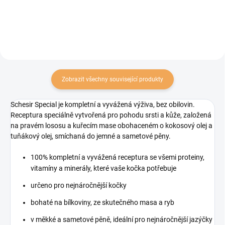
kompletní krmivo nebo pro
různých variantách. Vyrobeno ze
smíšené krmení, pro zpestření...
100% čistého kuřecího...
Zobrazit všechny související produkty
Schesir Special je kompletní a vyvážená výživa, bez obilovin.
Receptura speciálně vytvořená pro pohodu srsti a kůže, založená
na pravém lososu a kuřecím mase obohaceném o kokosový olej a
tuňákový olej, smíchaná do jemné a sametové pěny.
100% kompletní a vyvážená receptura se všemi proteiny,
vitamíny a minerály, které vaše kočka potřebuje
určeno pro nejnáročnější kočky
bohaté na bílkoviny, ze skutečného masa a ryb
v měkké a sametové pěně, ideální pro nejnáročnější jazýčky