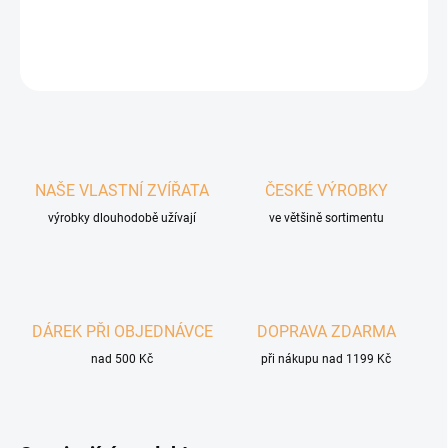
DETAILNÍ INFORMACE
ZEPTAT SE
HLÍDAT
NAŠE VLASTNÍ ZVÍŘATA
ČESKÉ VÝROBKY
výrobky dlouhodobě užívají
ve většině sortimentu
DÁREK PŘI OBJEDNÁVCE
DOPRAVA ZDARMA
nad 500 Kč
při nákupu nad 1199 Kč