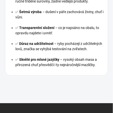
ručně tříděné suroviny, žádné vedlejší produkty.
✅
Šetrná výroba
– dušení v páře zachovává živiny, chuť i
vůni.
✅
Transparentní složení
– co je napsáno na obalu, to
opravdu najdete i uvnitř.
✅
Důraz na udržitelnost
– ryby pocházejí z udržitelných
lovů, značka se vyhýbá testování na zvířatech.
✅
Skvělé pro mlsné jazýčky
– vysoký obsah masa a
přirozená chuť přesvědčí i ty nejnáročnější mazlíčky.
Z
á