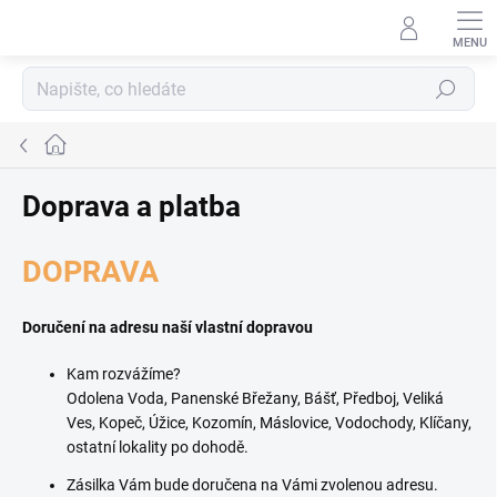
Přejít
na
obsah
Hledat
Domů
Doprava a platba
DOPRAVA
Doručení na adresu naší vlastní dopravou
Kam rozvážíme?
Odolena Voda, Panenské Břežany, Bášť, Předboj, Veliká
Ves, Kopeč, Úžice, Kozomín, Máslovice, Vodochody, Klíčany,
ostatní lokality po dohodě.
Zásilka Vám bude doručena na Vámi zvolenou adresu.