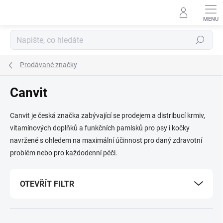
Přejít
na
obsah
Hledat
Prodávané značky
Canvit
Canvit je česká značka zabývající se prodejem a distribucí krmiv,
v
itamínových doplňků a funkčních pamlsků pro psy i kočky
navržené s ohledem na maximální účinnost pro daný zdravotní
problém nebo pro každodenní péči.
OTEVŘÍT FILTR