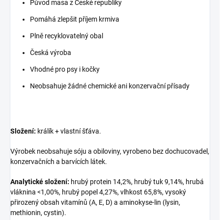
Původ masa z České republiky
Pomáhá zlepšit příjem krmiva
Plně recyklovatelný obal
Česká výroba
Vhodné pro psy i kočky
Neobsahuje žádné chemické ani konzervační přísady
Složení:
králík + vlastní šťáva.
Výrobek neobsahuje sóju a obiloviny, vyrobeno bez dochucovadel,
konzervačních a barvících látek.
Analytické složení:
hrubý protein 14,2%, hrubý tuk 9,14%, hrubá
vláknina <1,00%, hrubý popel 4,27%, vlhkost 65,8%, vysoký
přirozený obsah vitamínů (A, E, D) a aminokyse-lin (lysin,
methionin, cystin).