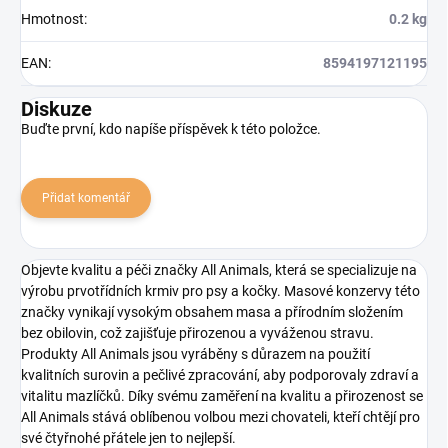
Hmotnost
:
0.2 kg
EAN
:
8594197121195
Diskuze
Buďte první, kdo napíše příspěvek k této položce.
Přidat komentář
Objevte kvalitu a péči značky All Animals, která se specializuje na
výrobu prvotřídních krmiv pro psy a kočky. Masové konzervy této
značky vynikají vysokým obsahem masa a přírodním složením
bez obilovin, což zajišťuje přirozenou a vyváženou stravu.
Produkty All Animals jsou vyráběny s důrazem na použití
kvalitních surovin a pečlivé zpracování, aby podporovaly zdraví a
vitalitu mazlíčků. Díky svému zaměření na kvalitu a přirozenost se
All Animals stává oblíbenou volbou mezi chovateli, kteří chtějí pro
své čtyřnohé přátele jen to nejlepší.