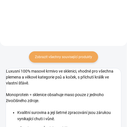
všechny chlupaté gurmány, kteří
mají rádi výraznější chuť masa.
Pochoutka bez obilovin, barviv a
chemie je ideální jako
samostatné krmivo nebo...
Zobrazit všechny související produkty
Luxusní 100% masové krmivo ve sklenici, vhodné pro všechna
plemena a věkové kategorie psů a koček, s příchutí králík ve
vlastní šťávě.
Monoprotein = sklenice obsahuje maso pouze z jednoho
živočišného zdroje.
Kvalitní surovina a její šetrné zpracování jsou zárukou
vynikající chuti i vůně.