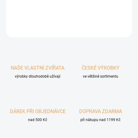
krmivo nebo jako chutný topping k běžné dávce.
DETAILNÍ INFORMACE
ZEPTAT SE
HLÍDAT
NAŠE VLASTNÍ ZVÍŘATA
ČESKÉ VÝROBKY
výrobky dlouhodobě užívají
ve většině sortimentu
DÁREK PŘI OBJEDNÁVCE
DOPRAVA ZDARMA
nad 500 Kč
při nákupu nad 1199 Kč