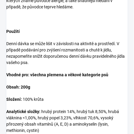
kterých známe původce alergie, a také snadnější hledání v
případě, že původce teprve hledáme.
Použití
Denní dávka se může lišit v závislosti na aktivitě a prostředí. V
případě podávání pro zvýšení rozmanitosti a chutě k jídlu,
nezapomeňte snížit doporučenou denní dávku pravidelného jídla
vašeho psa.
Vhodné pro: všechna plemena a věkové kategorie psů
Obsah: 200g
Složení:
100% krůta
Analytické složky:
hrubý protein 14%, hrubý tuk 8,50%, hrubá
vláknina <1,00%, hrubý popel 3,23%, vlhkost 70,6%, vysoký
přirozený obsah vitamínů (A, E, D) a aminokyselin (lysin,
methionin, cystin)