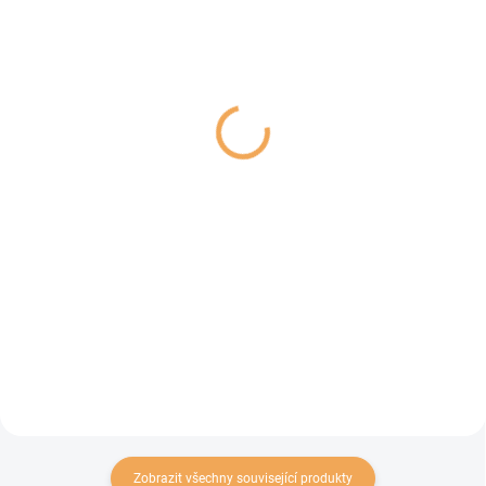
VYPRODÁNO
SKLADEM
(>5 KS)
Marp Variety - krůtí
BOHEMIA - Koňské
pamlsky pro psy 120g
maso (dieta) 400g
64 Kč
79 Kč
Detail
Do košíku
Vylepšená verze našich
Speciální konzerva s obsahem
populárních tréninkových
vysoce dietního koňského masa.
pamlsků nově v rámci řady Marp
Konzerva je určená zejména pro
Variety. Přírodní suroviny a 50 %
psy, trpící potravními
masa, to je přesně ten důvod,
intolerancemi a dalšími dietními
proč byste je měli zkusit. Malé...
problémy, ale nejen ty.
Zobrazit všechny související produkty