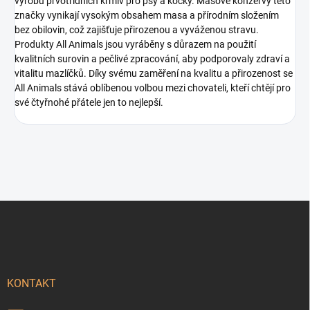
výrobu prvotřídních krmiv pro psy a kočky. Masové konzervy této
značky vynikají vysokým obsahem masa a přírodním složením
bez obilovin, což zajišťuje přirozenou a vyváženou stravu.
Produkty All Animals jsou vyráběny s důrazem na použití
kvalitních surovin a pečlivé zpracování, aby podporovaly zdraví a
vitalitu mazlíčků. Díky svému zaměření na kvalitu a přirozenost se
All Animals stává oblíbenou volbou mezi chovateli, kteří chtějí pro
své čtyřnohé přátele jen to nejlepší.
Z
á
p
a
t
í
KONTAKT