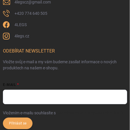
4legscz
@
gmail.com
+420 774 640 505
4LEGS
4legs.cz
ODEBÍRAT NEWSLETTER
Vložte svůj e-mail a my vám budeme zasílat informace o nových
produktech na našem e-shopu.
E-MAIL
Vložením e-mailu souhlasíte s
podmínkami ochrany osobních údajů
Přihlásit se