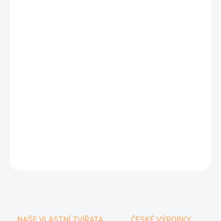
−
+
Přidat do košíku
100% masová konzerva od českého výrobce
DETAILNÍ INFORMACE
ZEPTAT SE
HLÍDAT
NAŠE VLASTNÍ ZVÍŘATA
ČESKÉ VÝROBKY