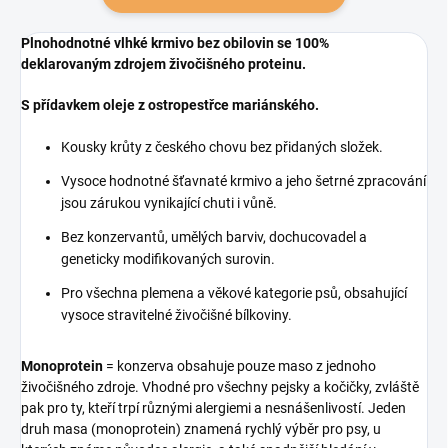
Plnohodnotné vlhké krmivo bez obilovin se 100%
deklarovaným zdrojem živočišného proteinu.
S přídavkem oleje z ostropestřce mariánského.
Kousky krůty z českého chovu bez přidaných složek.
Vysoce hodnotné šťavnaté krmivo a jeho šetrné zpracování
jsou zárukou vynikající chuti i vůně.
Bez konzervantů, umělých barviv, dochucovadel a
geneticky modifikovaných surovin.
Pro všechna plemena a věkové kategorie psů, obsahující
vysoce stravitelné živočišné bílkoviny.
Monoprotein
= konzerva obsahuje pouze maso z jednoho
živočišného zdroje. Vhodné pro všechny pejsky a kočičky, zvláště
pak pro ty, kteří trpí různými alergiemi a nesnášenlivostí. Jeden
druh masa (monoprotein) znamená rychlý výběr pro psy, u