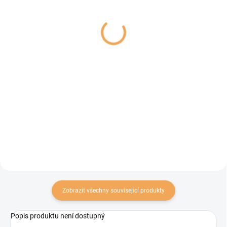
Marp Angus Beef
All Animals - Hovězí
vanička pro psy s
maso mleté 400g
hovězím 100g
69 Kč
37 Kč
Do košíku
Do košíku
100% masová konzerva od
českého výrobce
Marp Angus Beef vanička pro psy
s hovězím. Vaničky Marp Pure
obsahují 100% bílkovin ze
živočišných zdrojů. Vhodné pro
psy s citlivým zažíváním a pro
psy s potravními...
Zobrazit všechny související produkty
Popis produktu není dostupný