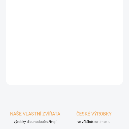
Pevnost a stabilita
- Díky přísavkám na spodní straně
zůstane podložka pevně na místě.
Kvalitní materiál
- Silikonová podložka je odolná a přesto
příjemná na dotek pro vašeho mazlíčka.
Vyzkoušejte silikonovou lízací podložku pro svého mazlíčka a
zažijte radost z jeho šťastného a zdravého úsměvu.
Velikost:
17 x 15 cm
Barva:
svěle růžová
ZEPTAT SE
HLÍDAT
NAŠE VLASTNÍ ZVÍŘATA
ČESKÉ VÝROBKY
výrobky dlouhodobě užívají
ve většině sortimentu