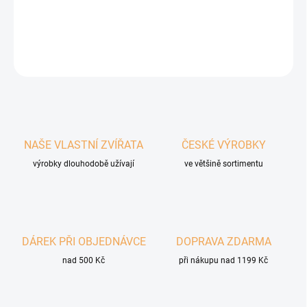
DETAILNÍ INFORMACE
ZEPTAT SE
HLÍDAT
NAŠE VLASTNÍ ZVÍŘATA
ČESKÉ VÝROBKY
výrobky dlouhodobě užívají
ve většině sortimentu
DÁREK PŘI OBJEDNÁVCE
DOPRAVA ZDARMA
nad 500 Kč
při nákupu nad 1199 Kč