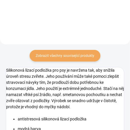
příjemný na dotek a zároveň
příjemný na dotek a zároveň
pevný a odolný. Speciální
pevný a odolný. Speciální
struktura podložky pomáhá čistit
struktura podložky pomáhá čistit
jazyk vašeho...
jazyk vašeho...
Zobrazit všechny související produkty
Silikonová lízací podložka pro psy je navržena tak, aby snížila
úroveň stresu zvířete. Jeho používání může také pomoci zlepšit
stravovací návyky tím, že prodlouží dobu potřebnou ke
konzumaci jídla. Jeho použití je extrémně jednoduché. Stačí na něj
namazat vlhké psí žrádlo, např. smetanovou pochoutku a nechat
zvíře olizovat z podložky. Výrobek se snadno udržuje v čistotě,
protože je vhodný do myčky nádobí.
antistresová silikonová lízací podložka
modrá barva