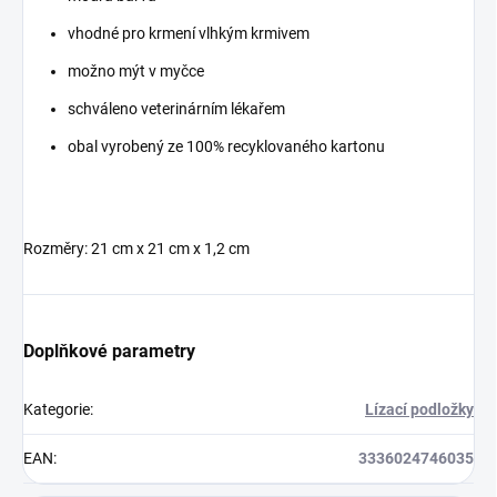
vhodné pro krmení vlhkým krmivem
možno mýt v myčce
schváleno veterinárním lékařem
obal vyrobený ze 100% recyklovaného kartonu
Rozměry: 21 cm x 21 cm x 1,2 cm
Doplňkové parametry
Kategorie
:
Lízací podložky
EAN
:
3336024746035