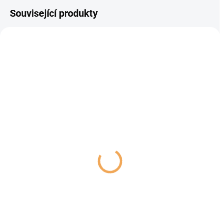
Související produkty
SKLADEM
VYPRODÁNO
(2 KS)
Podložka lízací Epic Pet
Podložka lízací Epic Pet
Lick&Snack hexagon
Lick&Snack hexagon
světle zelený 17x15cm
světle růžový 17x15cm
119 Kč
119 Kč
Detail
Do košíku
Lízací podložka je vyrobena z
Lízací podložka je vyrobena z
kvalitního silikonu, který je
kvalitního silikonu, který je