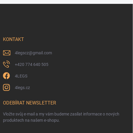
Z
á
p
a
t
í
KONTAKT
4legscz
@
gmail.com
+420 774 640 505
4LEGS
4legs.cz
ODEBÍRAT NEWSLETTER
Vložte svůj e-mail a my vám budeme zasílat informace o nových
produktech na našem e-shopu.