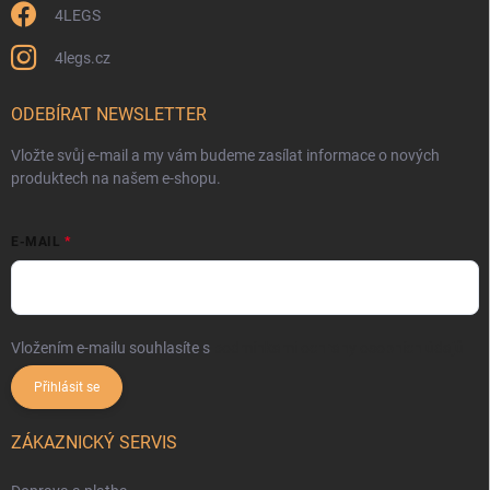
4LEGS
4legs.cz
ODEBÍRAT NEWSLETTER
Vložte svůj e-mail a my vám budeme zasílat informace o nových
produktech na našem e-shopu.
E-MAIL
Vložením e-mailu souhlasíte s
podmínkami ochrany osobních údajů
Přihlásit se
ZÁKAZNICKÝ SERVIS