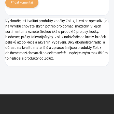
Přidat komentář
Vyzkoušejte i kvalitní produkty značky Zolux, která se specializuje
na výrobu chovatelských potřeb pro domácí mazlíčky. V jejich
sortimentu naleznete širokou škálu produktů pro psy, kočky,
hlodavce, ptáky i akvarijní ryby. Zolux nabízí vše od krmiv, hraček,
pelíšků až po klece a akvarijní vybavení. Díky dlouholeté tradici a
důrazu na kvalitu materiálů a zpracování jsou produkty Zolux
oblíbené mezi chovateli po celém světě. Dopřejte svým mazlíčkům
to nejlepší s produkty od Zolux.
Z
á
p
a