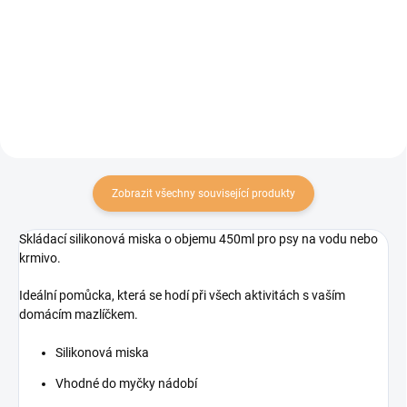
krmivo. Ideální pomůcka, která se
objemu 450ml pro psy na vodu
hodí při všech aktivitách s vaším
nebo krmivo. Ideální pomůcka,
domácím mazlíčkem.
která se hodí při všech aktivitách
s vaším domácím mazlíčkem.
Zobrazit všechny související produkty
Skládací silikonová miska o objemu 450ml pro psy na vodu nebo
krmivo.
Ideální pomůcka, která se hodí při všech aktivitách s vaším
domácím mazlíčkem.
Silikonová miska
Vhodné do myčky nádobí