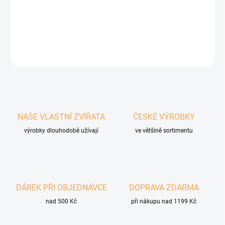
domácím mazlíčkem.
DETAILNÍ INFORMACE
ZEPTAT SE
HLÍDAT
NAŠE VLASTNÍ ZVÍŘATA
ČESKÉ VÝROBKY
výrobky dlouhodobě užívají
ve většině sortimentu
DÁREK PŘI OBJEDNÁVCE
DOPRAVA ZDARMA
nad 500 Kč
při nákupu nad 1199 Kč