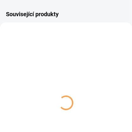
Související produkty
SKLADEM
SKLADEM
(2 KS)
(2 KS)
Miska skládací BIVOUAK
Miska skládací BIVOUAK
1l silikon modrá Zolux
450ml silikon modrá
Zolux
109 Kč
59 Kč
Do košíku
Do košíku
Skládací silikonová miska o
objemu 1l pro psy na vodu nebo
Skládací silikonová miska o