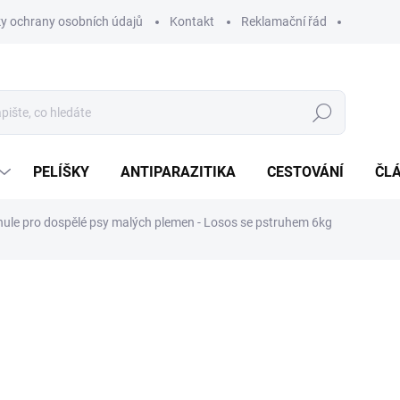
y ochrany osobních údajů
Kontakt
Reklamační řád
Hledat
PELÍŠKY
ANTIPARAZITIKA
CESTOVÁNÍ
ČL
le pro dospělé psy malých plemen - Losos se pstruhem 6kg
ocení
ZNAČKA:
LEGSY
1 189 Kč
Měrná
SKLADEM
(1 KS)
cena: