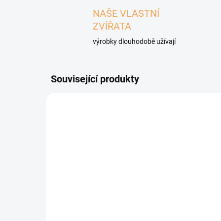
NAŠE VLASTNÍ
ZVÍŘATA
výrobky dlouhodobě užívají
Související produkty
5086
SKLADEM
(3 KS)
LEGSY GF Granule pro
Pri