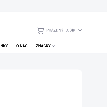
PRÁZDNÝ KOŠÍK
NÁKUPNÍ
KOŠÍK
ÁNKY
O NÁS
ZNAČKY