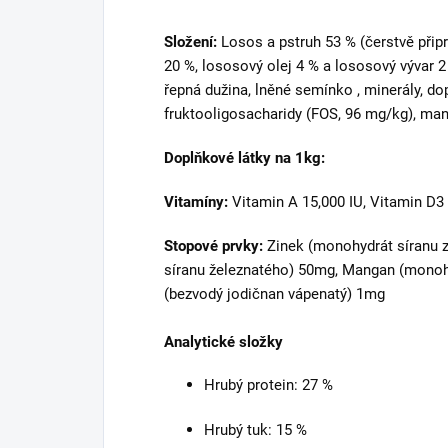
Složení:
Losos a pstruh 53 % (čerstvě přip
20 %, lososový olej 4 % a lososový vývar 2 
řepná dužina, lněné semínko , minerály, do
fruktooligosacharidy (FOS, 96 mg/kg), m
Doplňkové látky na 1kg:
Vitamíny:
Vitamin A 15,000 IU, Vitamin D3 
Stopové prvky:
Zinek (monohydrát síranu 
síranu železnatého) 50mg, Mangan (monoh
(bezvodý jodičnan vápenatý) 1mg
Analytické složky
Hrubý protein: 27 %
Hrubý tuk: 15 %