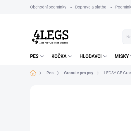
Přejít
Obchodní podmínky
Doprava a platba
Podmínk
na
obsah
PES
KOČKA
HLODAVCI
MISKY
Domů
Pes
Granule pro psy
LEGSY GF Granu
Neohodnoceno
Podrobnosti hodn