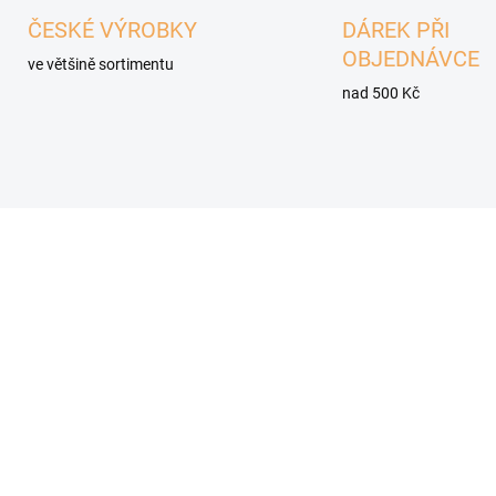
ČESKÉ VÝROBKY
DÁREK PŘI
OBJEDNÁVCE
ve většině sortimentu
nad 500 Kč
1225
SKLADEM
SKL
(2 KS)
(
mal Spirit granule pro
LEGSY GG Granule pro