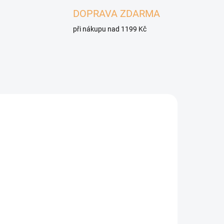
DOPRAVA ZDARMA
při nákupu nad 1199 Kč
5361
4621
ADEM
SKLADEM
4 KS)
(>5 KS)
LEGSY GF Granule pro