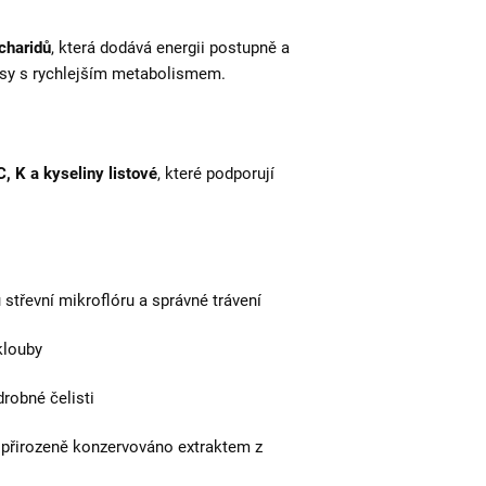
acharidů
, která dodává energii postupně a
 psy s rychlejším metabolismem.
C, K a kyseliny listové
, které podporují
střevní mikroflóru a správné trávení
klouby
drobné čelisti
, přirozeně konzervováno extraktem z