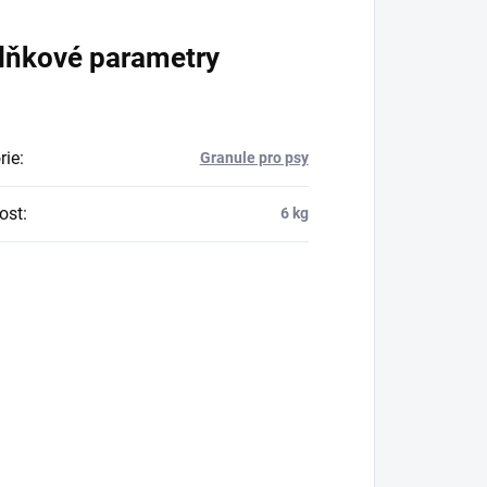
lňkové parametry
rie
:
Granule pro psy
ost
:
6 kg