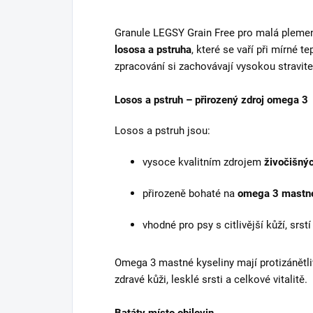
Granule LEGSY Grain Free pro malá pleme
lososa a pstruha
, které se vaří při mírné t
zpracování si zachovávají vysokou stravite
Losos a pstruh – přirozený zdroj omega 3
Losos a pstruh jsou:
vysoce kvalitním zdrojem
živočišnýc
přirozeně bohaté na
omega 3 mastné
vhodné pro psy s citlivější kůží, srst
Omega 3 mastné kyseliny mají protizánětli
zdravé kůži, lesklé srsti a celkové vitalitě.
Batáty místo obilovin