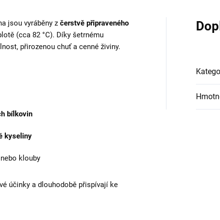
na jsou vyráběny z
čerstvě připraveného
Dop
eplotě (cca 82 °C). Díky šetrnému
lnost, přirozenou chuť a cenné živiny.
Katego
Hmotn
h bílkovin
 kyseliny
í nebo klouby
vé účinky a dlouhodobě přispívají ke