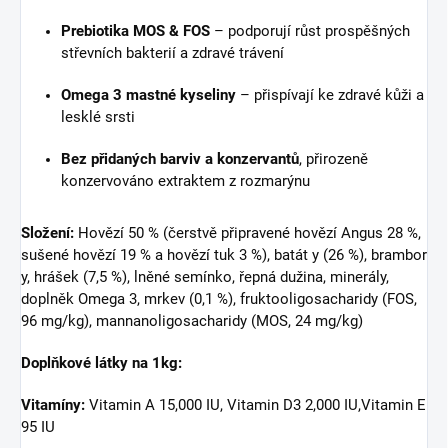
Prebiotika MOS & FOS
– podporují růst prospěšných
střevních bakterií a zdravé trávení
Omega 3 mastné kyseliny
– přispívají ke zdravé kůži a
lesklé srsti
Bez přidaných barviv a konzervantů
, přirozeně
konzervováno extraktem z rozmarýnu
Složení:
Hovězí 50 % (čerstvě připravené hovězí Angus 28 %,
sušené hovězí 19 % a hovězí tuk 3 %), batát y (26 %), brambor
y, hrášek (7,5 %), lněné semínko, řepná dužina, minerály,
doplněk Omega 3, mrkev (0,1 %), fruktooligosacharidy (FOS,
96 mg/kg), mannanoligosacharidy (MOS, 24 mg/kg)
Doplňkové látky na 1kg:
Vitamíny:
Vitamin A 15,000 IU, Vitamin D3 2,000 IU,Vitamin E
95 IU