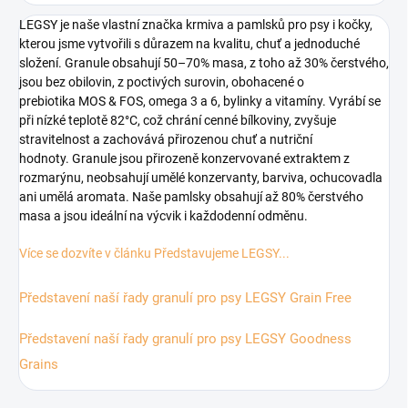
LEGSY je naše vlastní značka krmiva a pamlsků pro psy i kočky,
kterou jsme vytvořili s důrazem na kvalitu, chuť a jednoduché
složení. Granule obsahují 50–70% masa, z toho až 30% čerstvého,
jsou bez obilovin, z poctivých surovin, obohacené o
prebiotika
MOS & FOS
, omega 3 a 6, bylinky a vitamíny. Vyrábí se
při nízké teplotě 82°C, což chrání cenné bílkoviny, zvyšuje
stravitelnost a zachovává přirozenou chuť a nutriční
hodnoty.
Granule jsou přirozeně konzervované extraktem z
rozmarýnu, neobsahují umělé konzervanty, barviva, ochucovadla
ani umělá aromata.
Naše
pamlsky obsahují až 80% čerstvého
masa a jsou ideální na výcvik i každodenní odměnu.
Více se dozvíte v článku Představujeme LEGSY...
Představení naší řady granulí pro psy LEGSY Grain Free
Představení naší řady granulí pro psy LEGSY Goodness
Grains