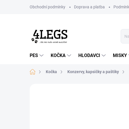
Přejít
Obchodní podmínky
Doprava a platba
Podmínk
na
obsah
PES
KOČKA
HLODAVCI
MISKY
Domů
Kočka
Konzervy, kapsičky a paštiky
Neohodnoceno
Podrobnosti hodn