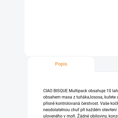
Multipack 4 receptur kapsiček s
Dop
masovými filetkami v omáčce.
STE
Pro dospělé kočky všech plemen.
kap
v l
růz
100%
Popis
CIAO BISQUE Multipack obsahuje 10 la
obsahem masa z tuňáka,lososa, kuřete a
přísně kontrolovaná čerstvost. Vaše koč
neodolatelnou chuť při každém otevření
uloveného v moři. Žádné obiloviny, konz