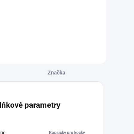
Do košíku
nou
Kompletní krmivo pro dospělé
u si
kočky, losos s kuřecím masem.
Značka
lňkové parametry
rie
:
Kapsičky pro kočky