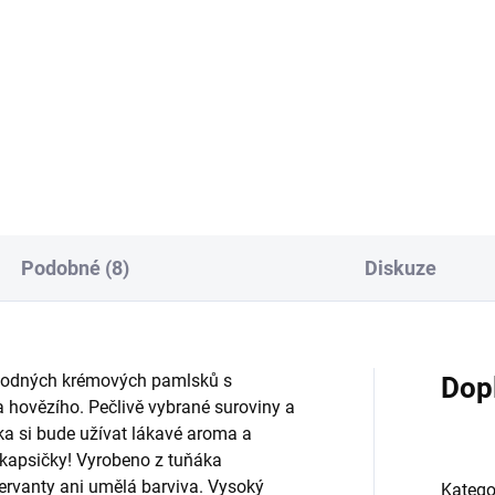
Do košíku
lňkové krmivo pro kočky, Ciao
W Multipack obsahuje 10
Jemné kuřecí maso s vyváže
siček trhaného kuřecího masa
chutí – sázka na jistotu, ktero
ahodném krémovém vývaru v
oblíbí většina koček.
ných variantách. Vyrobeno ze
 čistého kuřecího...
Podobné (8)
Diskuze
hodných krémových pamlsků s
Dop
 hovězího. Pečlivě vybrané suroviny a
ka si bude užívat lákavé aroma a
 kapsičky! Vyrobeno z tuňáka
ervanty ani umělá barviva. Vysoký
Katego