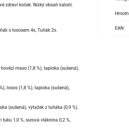
vé zdraví koček. Nízký obsah kalorií.
Hmotn
EAN
:
Tuňák s lososem 4x, Tuňák 2x.
 hovězí maso (1,8 %), tapioka (sušená),
), losos (1,8 %), tapioka (sušená),
oka (sušená), výtažek z tuňáka (0,9 %).
h tuku 1,0 %, surová vláknina 0,2 %,