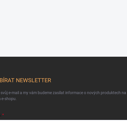
BÍRAT NEWSLETTER
 svůj e-mail a my vám budeme zasílat informace o nových produktech na
 e-shopu.
L