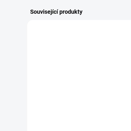
Související produkty
NOVINKA
5665
VYPRODÁNO
Carnilove Cat Pouch
Ch
Gravy Multipack 12x85g
Ch
339 Kč
31
Detail