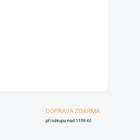
, CIAO BISQUE Multipack obsahuje 10 lahodných
m masa z tuňáka, lososa, kuřete a hovězího.
 v moři. Žádné obiloviny, konzervanty ani umělá
ZEPTAT SE
HLÍDAT
DOPRAVA ZDARMA
při nákupu nad 1199 Kč