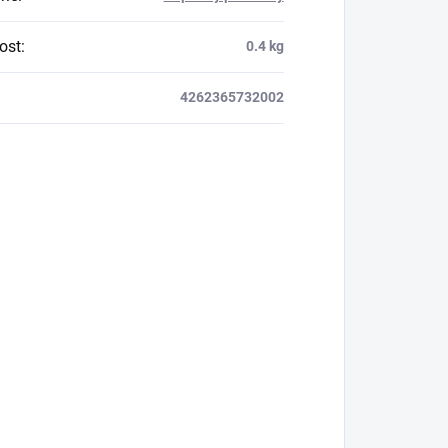
ost
:
0.4 kg
4262365732002