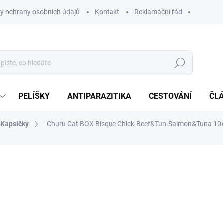
y ochrany osobních údajů
Kontakt
Reklamační řád
Hledat
PELÍŠKY
ANTIPARAZITIKA
CESTOVÁNÍ
ČL
Kapsičky
Churu Cat BOX Bisque Chick.Beef&Tun.Salmon&Tuna 10
ocení
ZNAČKA:
CHURU - INABA CIAO
319 Kč
Měrná
VYPRODÁNO
cena: