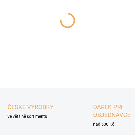
Doplňkové krmivo pro kočky
krémových pamlsků s obsahe
Vyrobeno z tuňáka uloveného
barviva.
DETAILNÍ INFORMACE
ČESKÉ VÝROBKY
DÁREK PŘI
OBJEDNÁVCE
ve většině sortimentu
nad 500 Kč