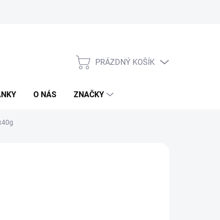
PRÁZDNÝ KOŠÍK
NÁKUPNÍ
KOŠÍK
ÁNKY
O NÁS
ZNAČKY
x40g