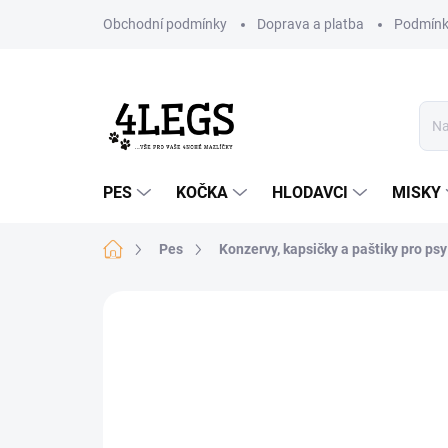
Přejít
Obchodní podmínky
Doprava a platba
Podmínk
na
obsah
PES
KOČKA
HLODAVCI
MISKY
Domů
Pes
Konzervy, kapsičky a paštiky pro psy
Neohodnoceno
Podrobnosti hodn