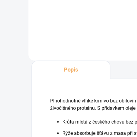
cena
Poctivá konzerva s výjimečně
vysokým obsahem dietního
slepičího masa – 70 %.
Popis
Plnohodnotné vlhké krmivo bez obilovi
živočišného proteinu. S přídavkem oleje
Krůta mletá z českého chovu bez p
Rýže absorbuje šťávu z masa při st