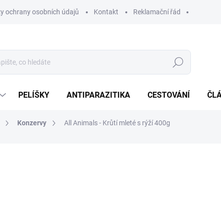
y ochrany osobních údajů
Kontakt
Reklamační řád
Hledat
PELÍŠKY
ANTIPARAZITIKA
CESTOVÁNÍ
ČL
Konzervy
All Animals - Krůtí mleté s rýží 400g
ocení
ZNAČKA:
ALL ANIMALS
69 Kč
Měrná
SKLADEM
(1 KS)
cena: