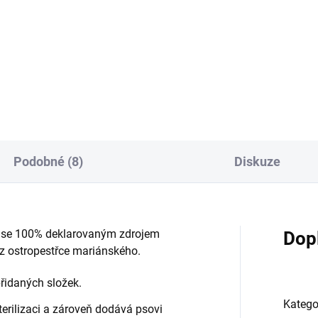
:
Do košíku
Calibra Dog Life Puppy&Junio
Lamb with Rice - receptura
konzervy s jehněčím a rýží je
kompletním krmivem, které je
určené pro štěňata a je vhod
také pro březí...
Podobné (8)
Diskuze
n se 100% deklarovaným zdrojem
Dop
 z ostropestřce mariánského.
řidaných složek.
Katego
erilizaci a zároveň dodává psovi