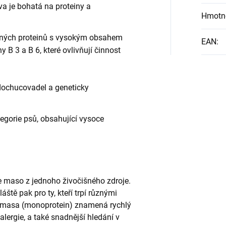
va je bohatá na proteiny a
Hmotn
elných proteinů s vysokým obsahem
EAN
:
 B 3 a B 6, které ovlivňují činnost
dochucovadel a geneticky
gorie psů, obsahující vysoce
 maso z jednoho živočišného zdroje.
ště pak pro ty, kteří trpí různými
h masa (monoprotein) znamená rychlý
lergie, a také snadnější hledání v