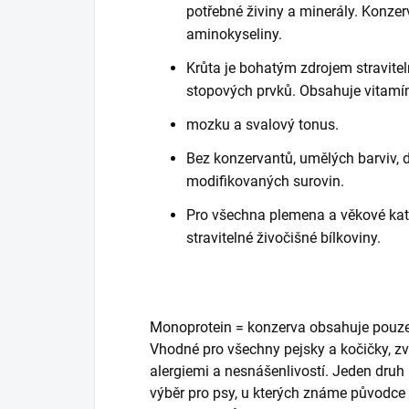
potřebné živiny a minerály. Konzer
aminokyseliny.
Krůta je bohatým zdrojem stravit
stopových prvků. Obsahuje vitamíny
mozku a svalový tonus.
Bez konzervantů, umělých barviv, 
modifikovaných surovin.
Pro všechna plemena a věkové kate
stravitelné živočišné bílkoviny.
Monoprotein = konzerva obsahuje pouze
Vhodné pro všechny pejsky a kočičky, zvlá
alergiemi a nesnášenlivostí. Jeden dru
výběr pro psy, u kterých známe původce a