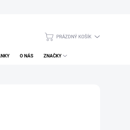
PRÁZDNÝ KOŠÍK
NÁKUPNÍ
KOŠÍK
ÁNKY
O NÁS
ZNAČKY