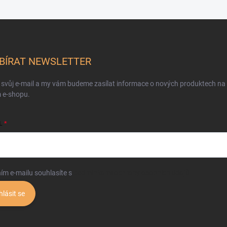
BÍRAT NEWSLETTER
 svůj e-mail a my vám budeme zasílat informace o nových produktech na
 e-shopu.
L
ím e-mailu souhlasíte s
podmínkami ochrany osobních údajů
hlásit se