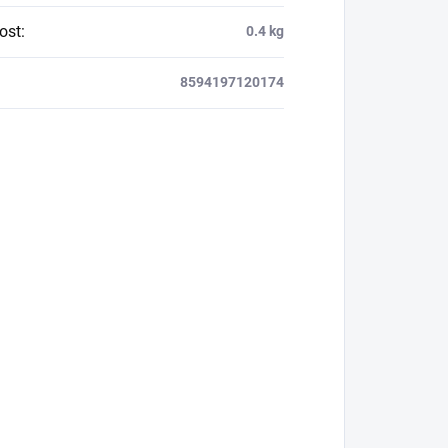
ost
:
0.4 kg
8594197120174