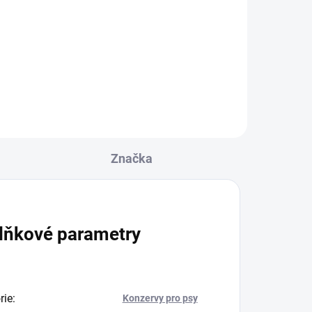
Poctivá konzerva s výjimečně
r
vysokým obsahem unikátního
kozího masa – 70%.
ná
Značka
lňkové parametry
rie
:
Konzervy pro psy