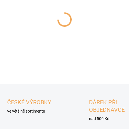
−
+
Luxusní 100% masová konzerv
rýží.
DETAILNÍ INFORMACE
ČESKÉ VÝROBKY
DÁREK PŘI
OBJEDNÁVCE
ve většině sortimentu
nad 500 Kč