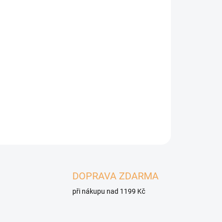
Přidat do košíku
a pro psy, s příchutí mletého krůtího masa s
ZEPTAT SE
HLÍDAT
DOPRAVA ZDARMA
při nákupu nad 1199 Kč