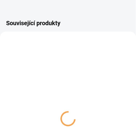
Související produkty
TIP
SKLADEM
SKLADEM
(>5 KS)
(>5 KS)
Canvit Snacks CAT
Canvit Snacks CAT Skin
Hairball Control 100g
& Coat 100g
48 Kč
48 Kč
Do košíku
Do košíku