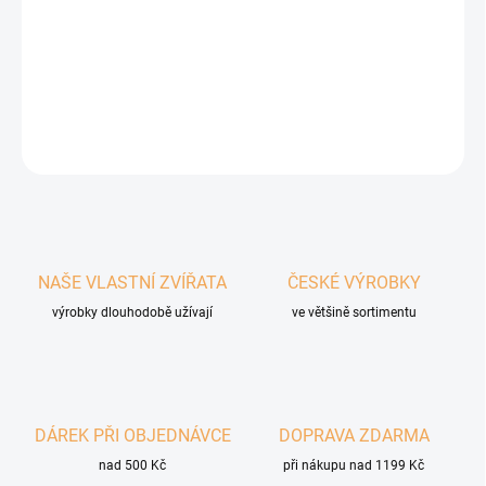
Doplňkové polovlhké krmivo pro kočky, pamlsek s příchutí
čerstvého lososa. Lahodná a výživná odměna, ideální jako
zpestření každodenní stravy vašich mazlíčků.
DETAILNÍ INFORMACE
ZEPTAT SE
HLÍDAT
NAŠE VLASTNÍ ZVÍŘATA
ČESKÉ VÝROBKY
výrobky dlouhodobě užívají
ve většině sortimentu
DÁREK PŘI OBJEDNÁVCE
DOPRAVA ZDARMA
nad 500 Kč
při nákupu nad 1199 Kč