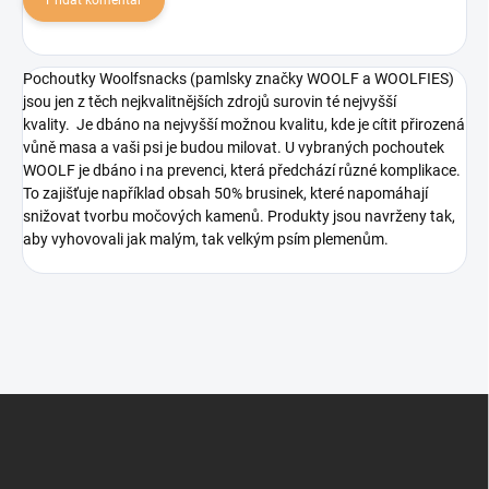
Pochoutky Woolfsnacks (pamlsky značky WOOLF a WOOLFIES)
jsou jen z těch nejkvalitnějších zdrojů surovin té nejvyšší
kvality. Je dbáno na nejvyšší možnou kvalitu, kde je cítit přirozená
vůně masa a vaši psi je budou milovat. U vybraných pochoutek
WOOLF je dbáno i na prevenci, která předchází různé komplikace.
To zajišťuje například obsah 50% brusinek, které napomáhají
snižovat tvorbu močových kamenů. Produkty jsou navrženy tak,
aby vyhovovali jak malým, tak velkým psím plemenům.
Z
á
p
a