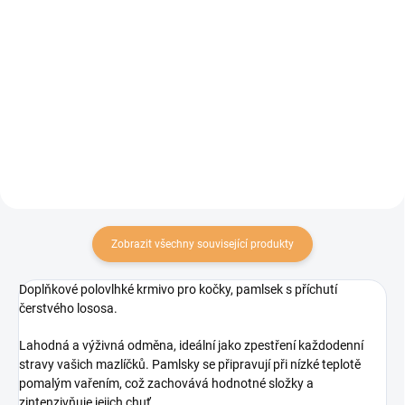
Měkké pochoutky pro kočky pro
Masové pochoutky pro kočky s
prevenci trichobezoárů s kachním
obsahem přírodních látek pro
masem. Grain free pamlsky s
regeneraci kůže a zlepšení kvality
vlákninou, rybím olejem a
srsti. Funkční pamlsky s lososem
psylliem proti vzniku
obohacené o nenasycené mastné
trichobezoárů pro kočky.
kyseliny omega 3,...
Zobrazit všechny související produkty
Doplňkové polovlhké krmivo pro kočky, pamlsek s příchutí
čerstvého lososa.
Lahodná a výživná odměna, ideální jako zpestření každodenní
stravy vašich mazlíčků. Pamlsky se připravují při nízké teplotě
pomalým vařením, což zachovává hodnotné složky a
zintenzivňuje jejich chuť.