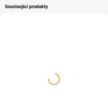
Související produkty
SKLADEM
SKLADEM
(1 KS)
(1 KS)
Vodítko FLEXI One For
Vodítko FLEXI Comfort
All S/M pásek 5m/30kg
New M lanko 5m/20kg
bílá/černá
červená
549 Kč
349 Kč
Do košíku
Do košíku
Samonavíjecí vodítko Flexi One
Samonavíjecí vodítko Flexi
For All s páskem, délka 5 m.
Comfort New s lankem, délka 5