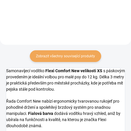
Vhodné pro psy do 30 kg, v bílo-
m. Vhodné pro psy do 20 kg, v
černém provedení.
červené barvě.
Zobrazit všechny související produkty
Samonavíjecí vodítko
Flexi Comfort New velikosti XS
s páskovým
provedením je ideální volbou pro malé psy do 12 kg. Délka 3 metry
je praktická především pro městské procházky, kde je potřeba mít
pejska stále pod kontrolou.
Řada Comfort New nabízí ergonomicky tvarovanou rukojeť pro
pohodlné držení a spolehlivý brzdový systém pro snadnou
manipulaci.
Fialová barva
dodává vodítku hravý vzhled, aniž by
ubírala na funkčnosti a kvalitě, na kterou je značka Flexi
dlouhodobě známá.