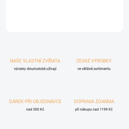
DETAILNÍ INFORMACE
ZEPTAT SE
HLÍDAT
NAŠE VLASTNÍ ZVÍŘATA
ČESKÉ VÝROBKY
výrobky dlouhodobě užívají
ve většině sortimentu
DÁREK PŘI OBJEDNÁVCE
DOPRAVA ZDARMA
nad 500 Kč
při nákupu nad 1199 Kč