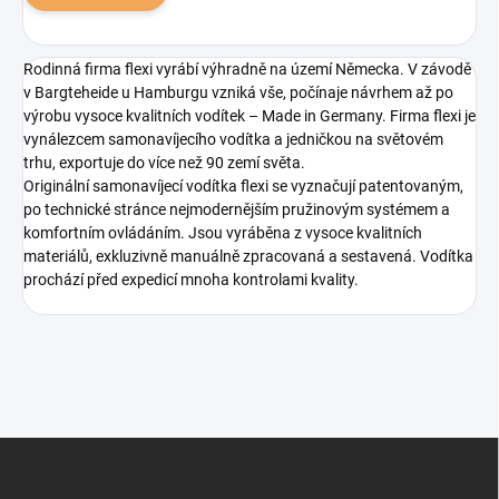
Rodinná firma flexi vyrábí výhradně na území Německa. V závodě
v Bargteheide u Hamburgu vzniká vše, počínaje návrhem až po
výrobu vysoce kvalitních vodítek – Made in Germany. Firma flexi je
vynálezcem samonavíjecího vodítka a jedničkou na světovém
trhu, exportuje do více než 90 zemí světa.
Originální samonavíjecí vodítka flexi se vyznačují patentovaným,
po technické stránce nejmodernějším pružinovým systémem a
komfortním ovládáním. Jsou vyráběna z vysoce kvalitních
materiálů, exkluzivně manuálně zpracovaná a sestavená. Vodítka
prochází před expedicí mnoha kontrolami kvality.
Z
á
p