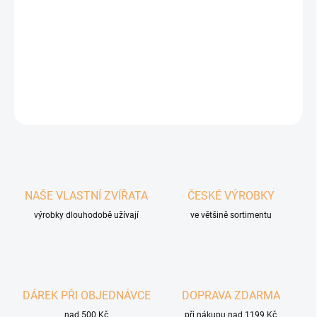
obal ze 100% recyklovaného kartonu
DETAILNÍ INFORMACE
ZEPTAT SE
HLÍDAT
NAŠE VLASTNÍ ZVÍŘATA
ČESKÉ VÝROBKY
výrobky dlouhodobě užívají
ve většině sortimentu
DÁREK PŘI OBJEDNÁVCE
DOPRAVA ZDARMA
nad 500 Kč
při nákupu nad 1199 Kč