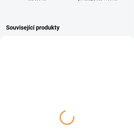
Související produkty
NOVINKA
SKLADEM
SKLADEM
(2 KS)
(1 KS)
Protihltací miska a lízací
Misky Dog Fantasy nerez
podložka 2v1 – FLOWER
s dřevěným stojánkem
MINI – Růžová
2x400ml
109 Kč
559 Kč
Do košíku
Do košíku