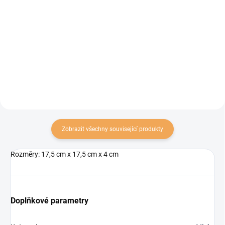
Protihltací miska a lízací
Dvě misky v pevném dřevěném
podložka 2v1 pro psy a kočky.
stojánku – praktické a stylové
Zpomaluje příjem potravy,
řešení
podporuje přirozené olizování a
poskytuje zábavný enrichment při
každém krmení. Vhodná pro...
Zobrazit všechny související produkty
Rozměry: 17,5 cm x 17,5 cm x 4 cm
Doplňkové parametry