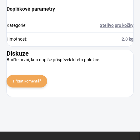
Doplňkové parametry
Kategorie
:
Stelivo pro kočky
Hmotnost
:
2.8 kg
Diskuze
Buďte první, kdo napíše příspěvek k této položce.
Přidat komentář
Z