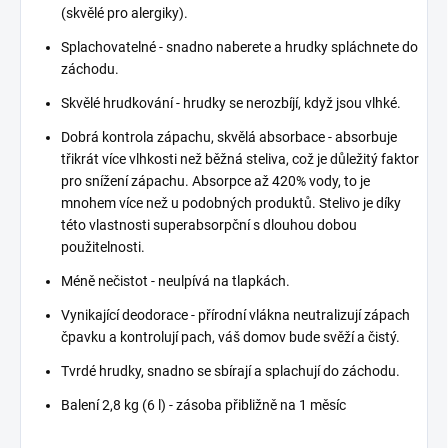
(skvělé pro alergiky).
Splachovatelné - snadno naberete a hrudky spláchnete do
záchodu.
Skvělé hrudkování - hrudky se nerozbíjí, když jsou vlhké.
Dobrá kontrola zápachu, skvělá absorbace - absorbuje
třikrát více vlhkosti než běžná steliva, což je důležitý faktor
pro snížení zápachu. Absorpce až 420% vody, to je
mnohem více než u podobných produktů. Stelivo je díky
této vlastnosti superabsorpční s dlouhou dobou
použitelnosti.
Méně nečistot - neulpívá na tlapkách.
Vynikající deodorace - přírodní vlákna neutralizují zápach
čpavku a kontrolují pach, váš domov bude svěží a čistý.
Tvrdé hrudky, snadno se sbírají a splachují do záchodu.
Balení 2,8 kg (6 l) - zásoba přibližně na 1 měsíc