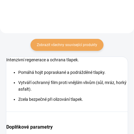
umožňují její snadné
rozčesávání. Po jeho...
Zobrazit všechny související produkty
Intenzivní regenerace a ochrana tlapek.
Pomáhá hojit popraskané a podrážděné tlapky.
Vytváří ochranný film proti vnějším vlivům (sůl, mráz, horký
asfalt).
Zcela bezpečné při olizování tlapek.
Doplňkové parametry