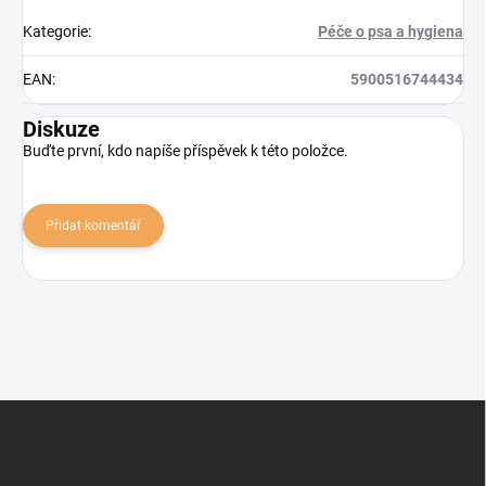
Kategorie
:
Péče o psa a hygiena
EAN
:
5900516744434
Diskuze
Buďte první, kdo napíše příspěvek k této položce.
Přidat komentář
Z
á
p
a