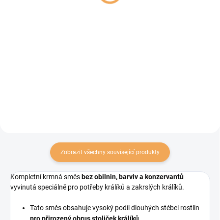
Do košíku
cena:
Do košíku
Výběrové krmivo pro morčata.
Kompletní krmivo pro činčily plné
obilných vloček, mrkve, kukuřice,
řepy a jiných dobrot a zdravých
ingrediencí, na kterých si váš
mazlíček s chutí smlsne a
zároveň dostane...
Zobrazit všechny související produkty
Kompletní krmná směs
bez obilnin, barviv a konzervantů
vyvinutá speciálně pro potřeby králíků a zakrslých králíků.
Tato směs obsahuje vysoký podíl dlouhých stébel rostlin
pro přirozený obrus stoliček králíků
.