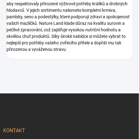
aby respektovaly přirozené výživové potřeby králíků a drobných
hlodavců. V jejich sortimentu naleznete kompletní krmiva,
pamlsky, seno a podestýlky, které podporují zdraví a spokojenost
vašich mazlíčků. Nature Land klade důraz na kvalitu surovin a
pečlivé zpracování, což zajišťuje vysokou nutriční hodnotu a
skvělou chuť produktů. Díky široké nabídce si můžete vybrat to
nejlepší pro potřeby vašeho zvířecího přítele a dopřát mu tak
přirozenou a vyváženou stravu.
Z
á
p
a
t
í
KONTAKT