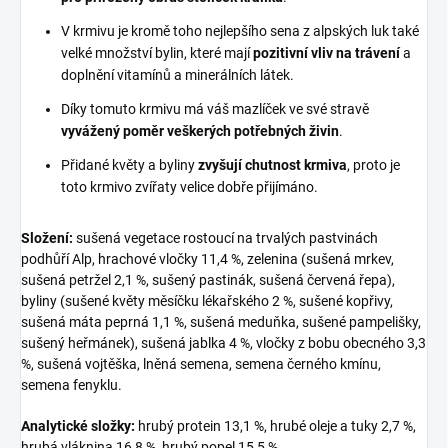
V krmivu je kromě toho nejlepšího sena z alpských luk také
velké množství bylin, které mají
pozitivní vliv na trávení
a
doplnění vitamínů a minerálních látek.
Díky tomuto krmivu má váš mazlíček ve své stravě
vyvážený poměr veškerých potřebných živin
.
Přidané květy a byliny
zvyšují chutnost krmiva
, proto je
toto krmivo zvířaty velice dobře přijímáno.
Složení:
sušená vegetace rostoucí na trvalých pastvinách
podhůří Alp, hrachové vločky 11,4 %, zelenina (sušená mrkev,
sušená petržel 2,1 %, sušený pastinák, sušená červená řepa),
byliny (sušené květy měsíčku lékařského 2 %, sušené kopřivy,
sušená máta peprná 1,1 %, sušená meduňka, sušené pampelišky,
sušený heřmánek), sušená jablka 4 %, vločky z bobu obecného 3,3
%, sušená vojtěška, lněná semena, semena černého kmínu,
semena fenyklu.
Analytické složky:
hrubý protein 13,1 %, hrubé oleje a tuky 2,7 %,
hrubá vláknina 16,8 %, hrubý popel 15,5 %.