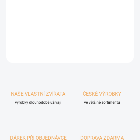
−
+
Přidat do košíku
Superprémiové kompletní krmivo pro králíky a zakrslé králíky.
DETAILNÍ INFORMACE
ZEPTAT SE
HLÍDAT
NAŠE VLASTNÍ ZVÍŘATA
ČESKÉ VÝROBKY
výrobky dlouhodobě užívají
ve většině sortimentu
DÁREK PŘI OBJEDNÁVCE
DOPRAVA ZDARMA