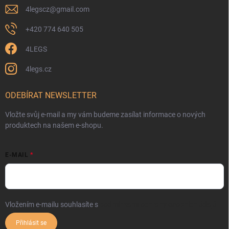
4legscz
@
gmail.com
+420 774 640 505
4LEGS
4legs.cz
ODEBÍRAT NEWSLETTER
Vložte svůj e-mail a my vám budeme zasílat informace o nových
produktech na našem e-shopu.
E-MAIL
Vložením e-mailu souhlasíte s
podmínkami ochrany osobních údajů
Přihlásit se