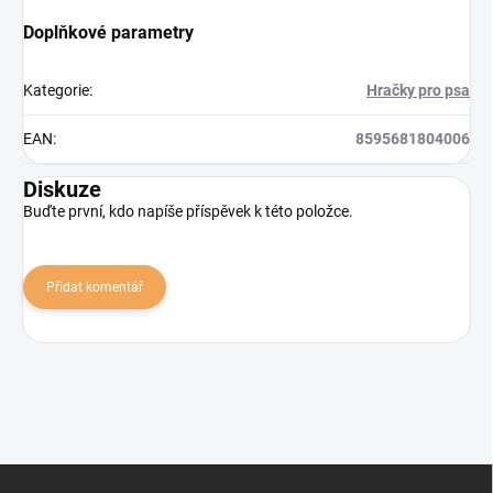
Doplňkové parametry
Kategorie
:
Hračky pro psa
EAN
:
8595681804006
Diskuze
Buďte první, kdo napíše příspěvek k této položce.
Přidat komentář
Z