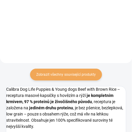
Brit Premium by Nature Dog
Masová kapsička ve formě
Fillets in Gravy Multipack 12x85g
paštiky s krůtou, divočákem a
pro psy: 3 receptury, filetky v
šípkem. Pro dospělé psy všech
omáčce. Masové kapsičky
plemen.
vhodné pro všechna plemena.
Zobrazit všechny související produkty
Calibra Dog Life Puppies & Young dogs Beef with Brown Rice –
receptura masové kapsičky s hovězím a rýží
je kompletním
krmivem, 97 % proteinů je živočišného původu
, receptura je
založena na
jediném druhu proteinu
, je bez pšenice, bezlepková,
low grain – pouze s obsahem rýže, což má vliv na lehkou
stravitelnost. Obsahuje jen 100% specifikované suroviny té
nejvyšší kvality.