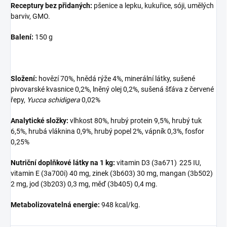
Receptury bez přidaných:
pšenice a lepku, kukuřice, sóji, umělých
barviv, GMO.
Balení:
150 g
Složení:
hovězí 70%, hnědá rýže 4%, minerální látky, sušené
pivovarské kvasnice 0,2%, lněný olej 0,2%, sušená šťáva z červené
řepy,
Yucca schidigera
0,02%
Analytické složky:
vlhkost 80%, hrubý protein 9,5%, hrubý tuk
6,5%, hrubá vláknina 0,9%, hrubý popel 2%, vápník 0,3%, fosfor
0,25%
Nutriční doplňkové látky na 1 kg:
vitamin D3 (3a671) 225 IU,
vitamin E (3a700i) 40 mg, zinek (3b603) 30 mg, mangan (3b502)
2 mg, jod (3b203) 0,3 mg, měď (3b405) 0,4 mg.
Metabolizovatelná energie:
948 kcal/kg.