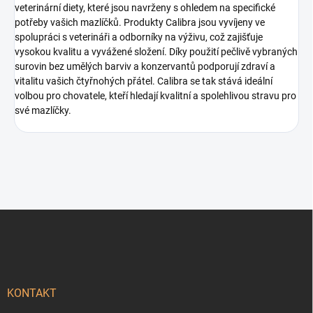
veterinární diety, které jsou navrženy s ohledem na specifické
potřeby vašich mazlíčků. Produkty Calibra jsou vyvíjeny ve
spolupráci s veterináři a odborníky na výživu, což zajišťuje
vysokou kvalitu a vyvážené složení. Díky použití pečlivě vybraných
surovin bez umělých barviv a konzervantů podporují zdraví a
vitalitu vašich čtyřnohých přátel. Calibra se tak stává ideální
volbou pro chovatele, kteří hledají kvalitní a spolehlivou stravu pro
své mazlíčky.
Z
á
p
a
t
í
KONTAKT