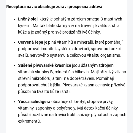
Receptura navíc obsahuje zdraví prospěšná aditiva:
Lněný olej
, který je bohatým zdrojem omega-3 mastných
kyselin. Má tak blahodárný vliv na trávení, kvalitu srsti a
kůže a je známý pro své protizánětlivé účinky.
Červená řepa
je plná vitamínů a minerálů, které pomáhají
podporovat imunitní systém, zdraví očí, správnou funkci
svalů, nervového systému a celkovou vitalitu organismu.
Sušené pivovarské kvasnice
jsou úžasným zdrojem
vitamínů skupiny B, minerálů a bílkovin. Mají příznivý vliv na
střevní mikroflóru, a tím i na dobré trávení. Pomáhají
podporovat chuť k jídlu. Pivovarské kvasnice navíc příznivě
působí na kvalitu kůže i srsti.
Yucca schidigera
obsahuje chlorofyl, stopové prvky,
vitaminy, saponiny a polyfenoly. Má detoxikační účinky,
působí pozitivně na trávicí trakt, snižuje plynatost a zápach
exkrementů.