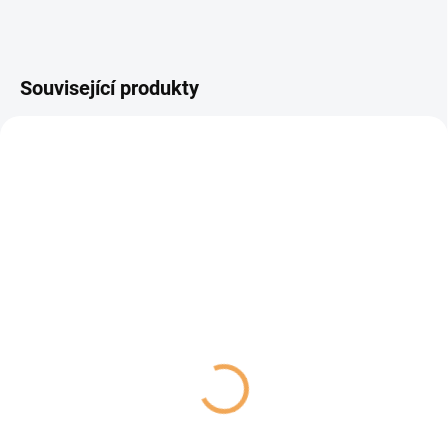
Související produkty
VYPRODÁNO
SKLADEM
(4 KS)
Brit Premium Dog Fillets
Carnilove Dog Pouch Pat
Gravy Multipack 1020g
Turkey&Wildboar+Ros.3
189 Kč
50 Kč
Detail
Do košíku