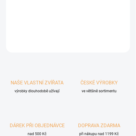
Monoproteinová receptura s hovězím a rýží je bez lepku a
obsahuje 100% specifikované suroviny.
DETAILNÍ INFORMACE
ZEPTAT SE
HLÍDAT
NAŠE VLASTNÍ ZVÍŘATA
ČESKÉ VÝROBKY
výrobky dlouhodobě užívají
ve většině sortimentu
DÁREK PŘI OBJEDNÁVCE
DOPRAVA ZDARMA
nad 500 Kč
při nákupu nad 1199 Kč