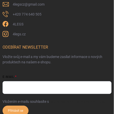
4legscz
@
gmail.com
+420 774 640 505
4LEGS
4legs.cz
ODEBÍRAT NEWSLETTER
Vložte svůj e-mail a my vám budeme zasílat informace o nových
produktech na našem e-shopu.
E-MAIL
Vložením e-mailu souhlasíte s
podmínkami ochrany osobních údajů
Přihlásit se