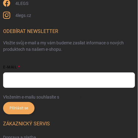
4LEGS
4legs.cz
ODEBÍRAT NEWSLETTER
Vložte svůj e-mail a my vám budeme zasílat informace o nových
produktech na našem e-shopu.
E-MAIL
Vložením e-mailu souhlasíte s
podmínkami ochrany osobních údajů
Přihlásit se
ZÁKAZNICKÝ SERVIS
Doprava a platba