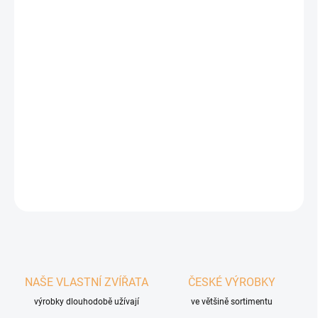
proteinu, je sestavena z limitovaného počtu ingrediencí.
Složení konzervy je bezlepkové, s nízkým obsahem rýže, což má
vliv na lehkou stravitelnost.
Obsahuje jen 100% specifikované suroviny té nejvyšší kvality.
Vhodné pro: všechny dospělé psy
Obsah: 400g
DETAILNÍ INFORMACE
ZEPTAT SE
HLÍDAT
NAŠE VLASTNÍ ZVÍŘATA
ČESKÉ VÝROBKY
výrobky dlouhodobě užívají
ve většině sortimentu