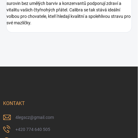
surovin bez umělých barviv a konzervantů podporují zdraví a
vitalitu vašich čtyřnohých přátel. Calibra se tak stává ideální
volbou pro chovatele, kteří hledají kvalitní a spolehlivou stravu pro
své mazlíčky.
Z
á
p
a
t
í
KONTAKT
4legscz
@
gmail.com
+420 774 640 505