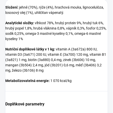
Složení:
jehně (70%), rýže (4%), hrachová mouka, lignocelulóza,
lososový olej (1%), uhličitan vápenatý.
Analytické složky:
vlhkost 78%, hrubý protein 9%, hrubý tuk 6%,
hrubý popel 1,8%, hrubá vláknina 0,8%, vápník 0,3%, fosfor 0,25%,
sodík 0,25%, omega-3 mastné kyseliny 0,1%, omega-6 mastné
kyseliny 1%
Nutriční doplňkové látky v 1 kg:
vitamin A (3a672a) 800 IU,
vitamin D3 (3a671) 200 IU, vitamin E (3a700) 120 mg, vitamin B1
(3a821) 1 mg, biotin (3a880) 0,4 mg, zinek (3b606) 10 mg,
mangan (3b504) 2,4 mg, jód (3b201) 0,6 mg, měď (3b406) 3,2
mg, železo (3b106) 8 mg
Metabolizovatelná energie:
1 070 kcal/kg
Doplňkové parametry