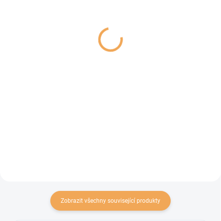
Pochoutka ZUBÍK
Vepřové B 800g
Vepřové kotlety s
189 Kč
kurkumou 200g
85 Kč
Detail
Do košíku
Sušený BARF s lokálním hovězím
a vepřovým masem receptura B
Doplňkové krmivo pro psy,
vepřové kotlety s kurkumou.
Zobrazit všechny související produkty