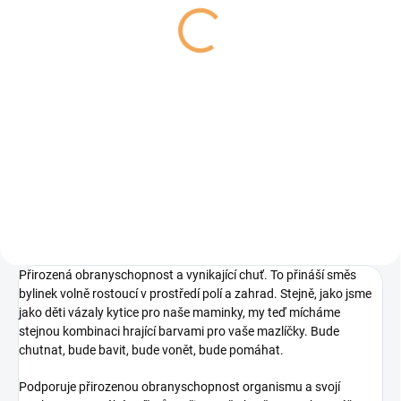
a pastvin LIMARA 50g
lesa LIMARA 50g
55 Kč
55 Kč
Do košíku
Do košíku
Bylinky z luk a pastvin LIMARA
Bylinky z lesa LIMARA přináší
jsou voňavá směs bylinek, kterou
vůni lesní procházky přímo do
si zamiluje každý králík, morče i
pelíšku vašeho mazlíčka! Směs je
další bylinkožravec. Obsahuje to
plná jehličí, větviček, listů a
nejlepší z přírody – sušené listy,
dalších přírodních dobrot, které
květy i...
potěší nejen...
Přirozená obranyschopnost a vynikající chuť. To přináší směs
bylinek volně rostoucí v prostředí polí a zahrad. Stejně, jako jsme
jako děti vázaly kytice pro naše maminky, my teď mícháme
stejnou kombinaci hrající barvami pro vaše mazlíčky. Bude
chutnat, bude bavit, bude vonět, bude pomáhat.
Podporuje přirozenou obranyschopnost organismu a svojí