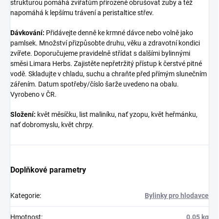
strukturou pomáhá zvířatům přirozeně obrušovat zuby a též
napomáhá k lepšímu trávení a peristaltice střev.
D
ávkování:
Přidávejte denně ke krmné dávce nebo volně jako
pamlsek. Množství přizpůsobte druhu, věku a zdravotní kondici
zvířete. Doporučujeme pravidelně střídat s dalšími bylinnými
směsi Limara Herbs. Zajistěte nepřetržitý přístup k čerstvé pitné
vodě. Skladujte v chladu, suchu a chraňte před přímým slunečním
zářením. Datum spotřeby/číslo šarže uvedeno na obalu.
Vyrobeno v ČR.
Složení:
květ měsíčku, list maliníku, nať yzopu, květ heřmánku,
nať dobromyslu, květ chrpy.
Doplňkové parametry
Kategorie
:
Bylinky pro hlodavce
Hmotnost
:
0.05 kg