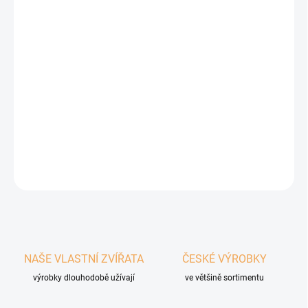
−
+
Přidat do košíku
Bylinky z polí a zahrad LIMARA jsou barevná směs plná sušených
bylinek, květů a listů, které by váš mazlíček s chutí posbíral i sám,
kdyby mohl! Vůně heřmánku, měsíčku a dalších zahradních
pokladů potěší bříško i dušičku malých mlsounů. Ideální jako
voňavé zpestření každodenní stravy.
DETAILNÍ INFORMACE
ZEPTAT SE
HLÍDAT
NAŠE VLASTNÍ ZVÍŘATA
ČESKÉ VÝROBKY
výrobky dlouhodobě užívají
ve většině sortimentu