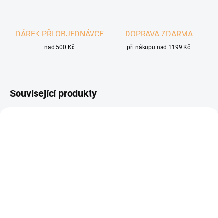
DÁREK PŘI OBJEDNÁVCE
DOPRAVA ZDARMA
nad 500 Kč
při nákupu nad 1199 Kč
Související produkty
SKLADEM
SKLADEM
(3 KS)
(3 KS)
Bylinná směs Herbs z luk
Bylinná směs Herbs z