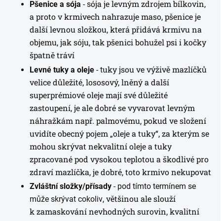
ója je levným zdrojem bílkovin,
Pšenice a sója
- s
a proto v krmivech nahrazuje maso, pšenice je
další levnou složkou, která přidává krmivu na
objemu, jak sóju, tak pšenici bohužel psi i kočky
špatně tráví
uky jsou ve výživě mazlíčků
Levné tuky a oleje
- t
velice důležité, lososový, lněný a další
superprémiové oleje mají své důležité
zastoupení, je ale dobré se vyvarovat levným
náhražkám např. palmovému, pokud ve složení
uvidíte obecný pojem „oleje a tuky“, za kterým se
mohou skrývat nekvalitní oleje a tuky
zpracované pod vysokou teplotou a škodlivé pro
zdraví mazlíčka, je dobré, toto krmivo nekupovat
Zvláštní složky/přísady
- pod tímto termínem se
, většinou ale slouží
může skrývat cokoliv
k zamaskování nevhodných surovin, kvalitní