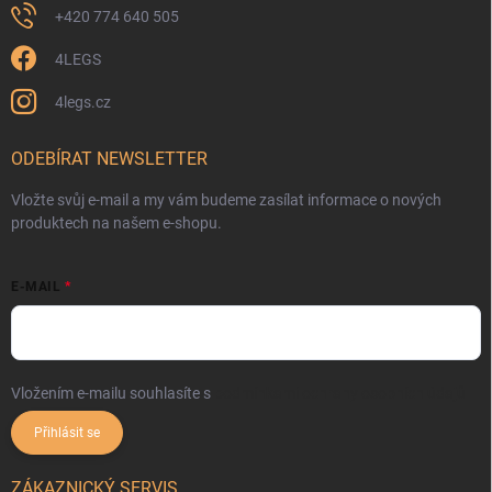
+420 774 640 505
4LEGS
4legs.cz
ODEBÍRAT NEWSLETTER
Vložte svůj e-mail a my vám budeme zasílat informace o nových
produktech na našem e-shopu.
E-MAIL
Vložením e-mailu souhlasíte s
podmínkami ochrany osobních údajů
Přihlásit se
ZÁKAZNICKÝ SERVIS