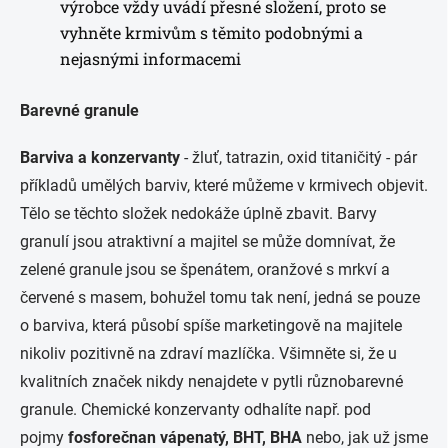
výrobce vždy uvádí přesné složení, proto se
vyhněte krmivům s těmito podobnými a
nejasnými informacemi
Barevné granule
Barviva a konzervanty
- žluť, tatrazin, oxid titaničitý - pár
příkladů umělých barviv, které můžeme v krmivech objevit.
Tělo se těchto složek nedokáže úplně zbavit. Barvy
granulí jsou atraktivní a majitel se může domnívat, že
zelené granule jsou se špenátem, oranžové s mrkví a
červené s masem, bohužel tomu tak není, jedná se pouze
o barviva, která působí spíše marketingově na majitele
nikoliv pozitivně na zdraví mazlíčka. Všimněte si, že u
kvalitních značek nikdy nenajdete v pytli různobarevné
granule. Chemické konzervanty odhalíte např. pod
pojmy
fosforečnan vápenatý, BHT, BHA
nebo, jak už jsme