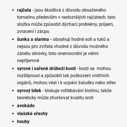
rajčata
- jsou škodlivá z důvodu obsaženého
tomatinu především v nedozrálých rajčatech, tato
složka může způsobit dýchací problémy, průjem,
zvracení i zácpu
šunka a slanina -
obsahují hodně soli a tuků a
nejsou pro zvířata vhodné z důvodu možného
zánětu slinivky, toto onemocnění je velmi
nepříjemné
syrové i vařené drůbeží kosti
- kosti se mohou
rozštípnout a způsobit tak poškození vnitřních
orgánů, mohou vést i k ucpání žaludku nebo střev
syrový bílek
- blokuje vstřebávání biotinu, takže
teoreticky může zhoršovat kvalitu srsti
avokádo
vlašské ořechy
houby