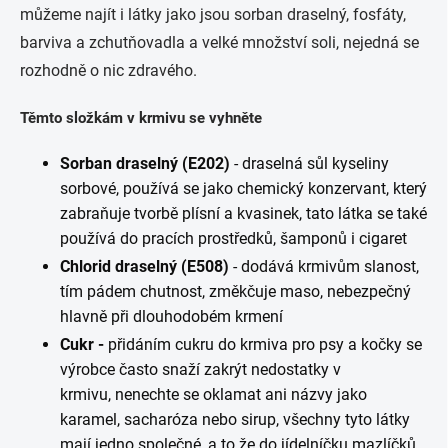
můžeme najít i látky jako jsou sorban draselný, fosfáty,
barviva a zchutňovadla a velké množství soli, nejedná se
rozhodně o nic zdravého.
Těmto složkám v krmivu se vyhněte
Sorban draselný
(E202)
- draselná sůl kyseliny
sorbové, používá se jako chemický konzervant, který
zabraňuje tvorbě plísní a kvasinek, tato látka se také
používá do pracích prostředků, šamponů i cigaret
Chlorid draselný (E508)
- dodává krmivům slanost,
tím pádem chutnost, změkčuje maso, nebezpečný
hlavně při dlouhodobém krmení
Cukr -
p
řidáním cukru do krmiva pro psy a kočky se
výrobce často snaží zakrýt nedostatky v
krmivu, nenechte se oklamat ani názvy jako
karamel, sacharóza nebo sirup, všechny tyto látky
mají jedno společné, a to že do jídelníčku mazlíčků