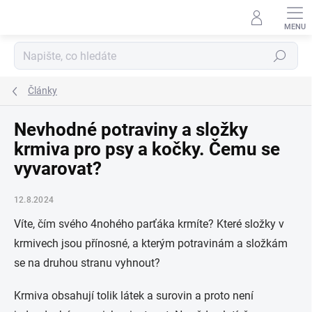
Přejít
na
obsah
Hledat
Články
Nevhodné potraviny a složky
krmiva pro psy a kočky. Čemu se
vyvarovat?
12.8.2024
Víte, čím svého 4nohého parťáka krmíte? Které složky v
krmivech jsou přínosné, a kterým potravinám a složkám
se na druhou stranu vyhnout?
Krmiva obsahují tolik látek a surovin a proto není