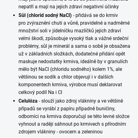
nepatří a mají na jejich zdraví negativní účinky
Sůl (chlorid sodný NaCl)
- přidává se do krmiv
pro zvýraznění chuti a vůně, pravidelné a nadměrné
množství soli v jídelníčku mazlíčků jejich zdraví
velmi škodí, způsobuje vysoký tlak a vážné srdeční
problémy, sůl je minerál a sama o sobě je obsažena
už v základních složkách, dodatečné přidání opět
maskuje nedostatky krmiva, ideálně by v granulích
mělo být NaCl (chloridu sodného) kolem 1%, ale
většinou se sodík a chlor objevují i v dalších
komponentech krmiva, výrobce musí deklarovat
celkový podíl Na i Cl
Celulóza
-
slouží jako zdroj vlákniny a ve většině
případů se vyrábí z papíru případně buničiny,
odborníci na krmiva doporučují se této levné složce
vyhnout a raději sáhnout po krmivech s přírodním
zdrojem vlákniny - ovocem a zeleninou