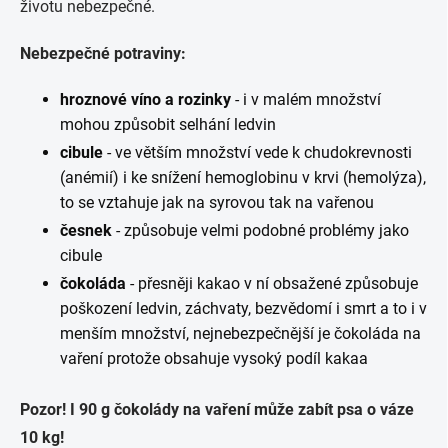
životu nebezpečné.
Nebezpečné potraviny:
hroznové víno a rozinky
- i v malém množství
mohou způsobit selhání ledvin
cibule
- ve větším množství vede k chudokrevnosti
(anémií) i ke snížení hemoglobinu v krvi (hemolýza),
to se vztahuje jak na syrovou tak na vařenou
česnek
- způsobuje velmi podobné problémy jako
cibule
čokoláda
- přesněji kakao v ní obsažené způsobuje
poškození ledvin, záchvaty, bezvědomí i smrt a to i v
menším množství, nejnebezpečnější je čokoláda na
vaření protože obsahuje vysoký podíl kakaa
Pozor! I 90 g čokolády na vaření může zabít psa o váze
10 kg!