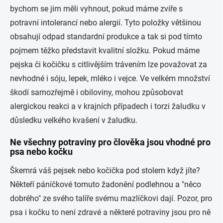
bychom se jim měli vyhnout, pokud máme zvíře s
potravní intolerancí nebo alergií. Tyto položky většinou
obsahují odpad standardní produkce a tak si pod tímto
pojmem těžko představit kvalitní složku. Pokud máme
pejska či kočičku s citlivějším trávením lze považovat za
nevhodné i sóju, lepek, mléko i vejce. Ve velkém množství
škodí samozřejmě i obiloviny, mohou způsobovat
alergickou reakci a v krajních případech i torzi žaludku v
důsledku velkého kvašení v žaludku.
Ne všechny potraviny pro člověka jsou vhodné pro
psa nebo kočku
Škemrá váš pejsek nebo kočička pod stolem když jíte?
Někteří páníčkové tomuto žadonění podlehnou a "něco
dobrého" ze svého talíře svému mazlíčkovi dají. Pozor, pro
psa i kočku to není zdravé a některé potraviny jsou pro ně