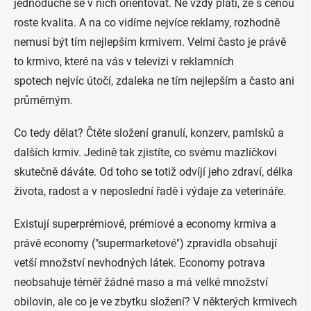
jednoduché se v nich orientovat. Ne vždy platí, že s cenou
roste kvalita. A na co vidíme nejvíce reklamy, rozhodně
nemusí být tím nejlepším krmivem. Velmi často je právě
to krmivo, které na vás v televizi v reklamních
spotech nejvíc útočí, zdaleka ne tím nejlepším a často ani
průměrným.
Co tedy dělat? Čtěte složení granulí, konzerv, pamlsků a
dalších krmiv. Jedině tak zjistíte, co svému mazlíčkovi
skutečně dáváte. Od toho se totiž odvíjí jeho zdraví, délka
života, radost a v neposlední řadě i výdaje za veterináře.
Existují superprémiové, prémiové a economy krmiva a
právě economy ("supermarketové") zpravidla obsahují
vetší množství nevhodných látek. Economy potrava
neobsahuje téměř žádné maso a má velké množství
obilovin, ale co je ve zbytku složení? V některých krmivech